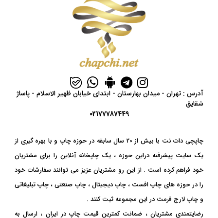
آدرس : تهران - میدان بهارستان - ابتدای خیابان ظهیر الاسلام - پاساژ
شقایق
02177787449
چاپچی دات نت با بیش از 20 سال سابقه در حوزه چاپ و با بهره گیری از
یک سایت پیشرفته دراین حوزه ، یک چاپخانه آنلاین را برای مشتریان
خود فراهم کرده است . از این رو مشتریان عزیز می توانند سفارشات خود
را در حوزه های چاپ افست ، چاپ دیجیتال ، چاپ صنعتی ، چاپ تبلیغاتی
و چاپ لارج فرمت در این مجموعه ثبت کنند .
رضایتمندی مشتریان ، ضمانت کمترین قیمت چاپ در ایران ، ارسال به