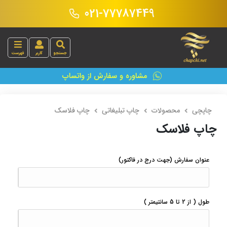
021-77787449
جستجو
کاربر
فهرست
مشاوره و سفارش از واتساپ
چاپچی
محصولات
چاپ تبلیغاتی
چاپ فلاسک
چاپ فلاسک
عنوان سفارش
(جهت درج در فاکتور)
طول
( از 2 تا 5 سانتیمتر )