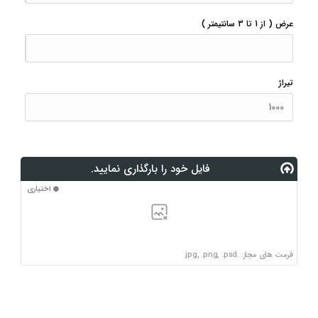
عرض
( از 1 تا 3 سانتیمتر )
تیراژ
فایل خود را بارگذاری نمایید.
اختیاری
فرمت های مجاز: .jpg, .png, .psd