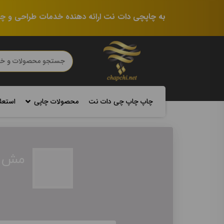
به چاپچی دات نت ارائه دهنده خدمات طراحی و چ
چاپ چاپ چی دات نت
محصولات چاپی
استعل
مش